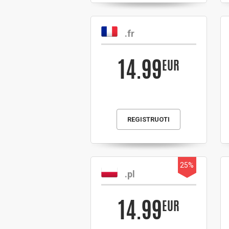
.fr
14.99
EUR
REGISTRUOTI
25%
.pl
14.99
EUR