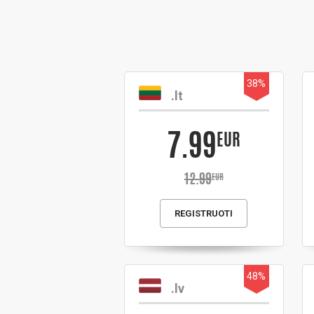
38%
.lt
7.99
EUR
12.99
EUR
REGISTRUOTI
48%
.lv