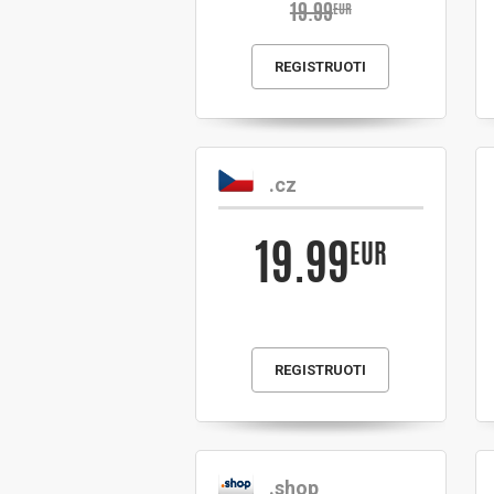
19.99
EUR
REGISTRUOTI
.cz
19.99
EUR
REGISTRUOTI
.shop