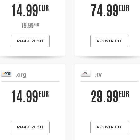
14.99
74.99
EUR
EUR
19.99
EUR
REGISTRUOTI
REGISTRUOTI
.org
.tv
14.99
29.99
EUR
EUR
REGISTRUOTI
REGISTRUOTI