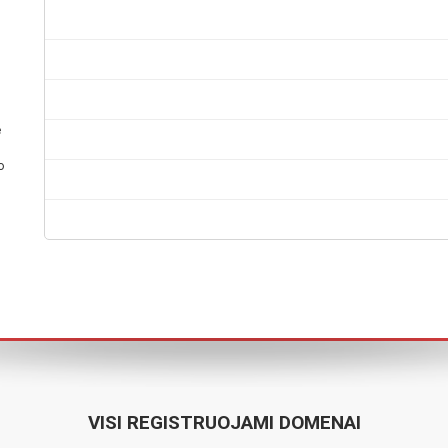
ę
o
VISI REGISTRUOJAMI DOMENAI