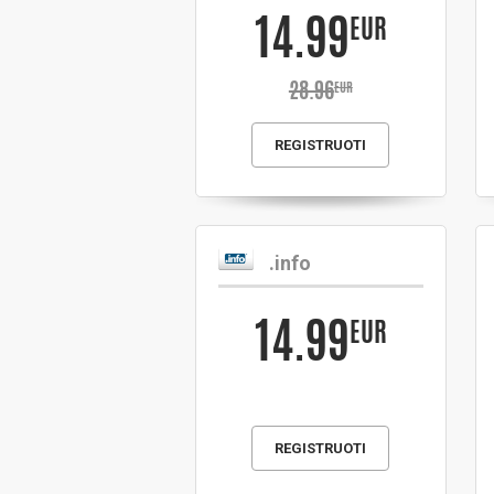
14.99
EUR
28.96
EUR
REGISTRUOTI
.info
14.99
EUR
REGISTRUOTI