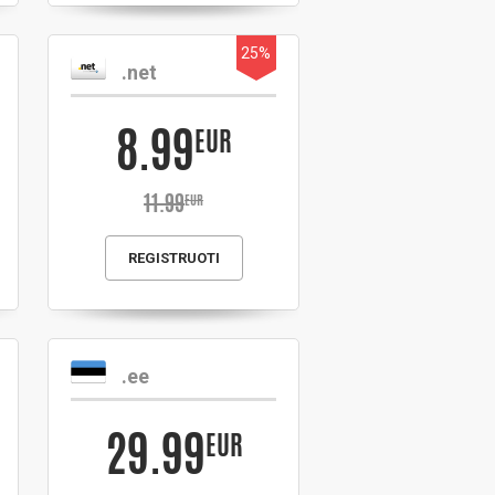
25%
.net
8.99
EUR
11.99
EUR
REGISTRUOTI
.ee
29.99
EUR