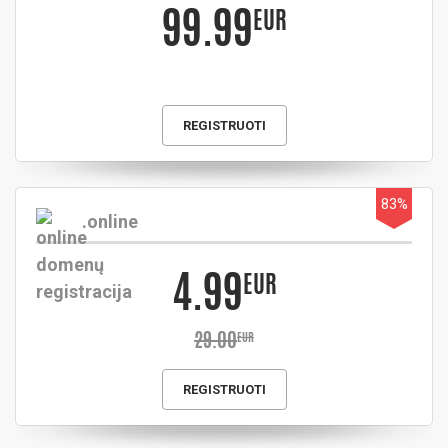
99.99
EUR
REGISTRUOTI
83%
.online
4.99
EUR
29.00
EUR
REGISTRUOTI