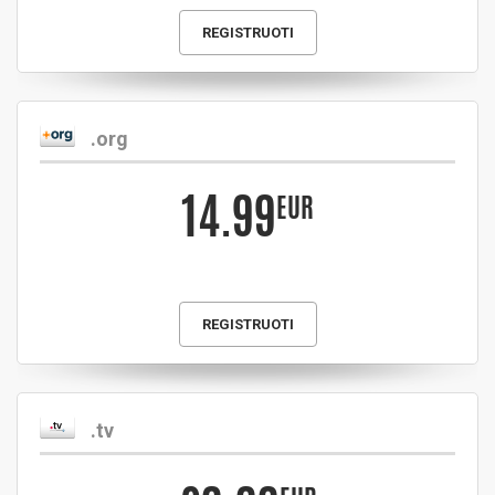
REGISTRUOTI
.org
14.99
EUR
REGISTRUOTI
.tv