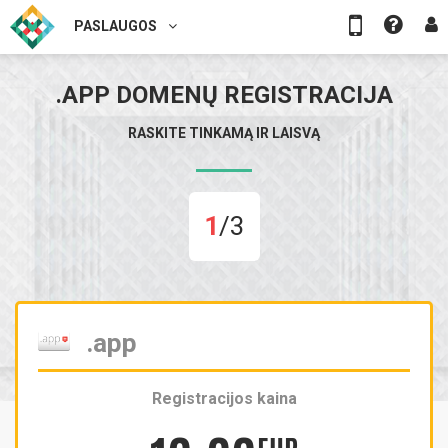
PASLAUGOS
.APP DOMENŲ REGISTRACIJA
RASKITE TINKAMĄ IR LAISVĄ
1
/3
.app
Registracijos kaina