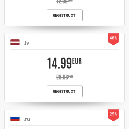
12.99
EUR
REGISTRUOTI
48%
.lv
14.99
EUR
28.96
EUR
REGISTRUOTI
25%
.ru