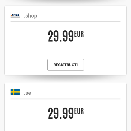
.shop
29.99
EUR
REGISTRUOTI
.se
29.99
EUR