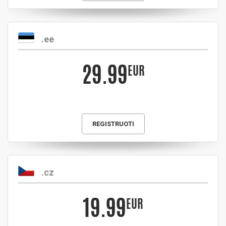
.ee
29.99
EUR
REGISTRUOTI
.cz
19.99
EUR