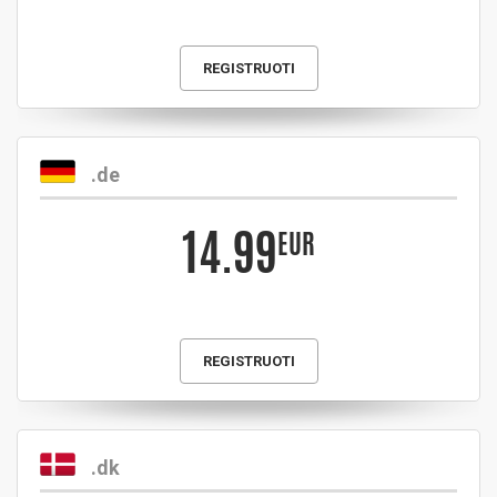
REGISTRUOTI
.de
14.99
EUR
REGISTRUOTI
.dk