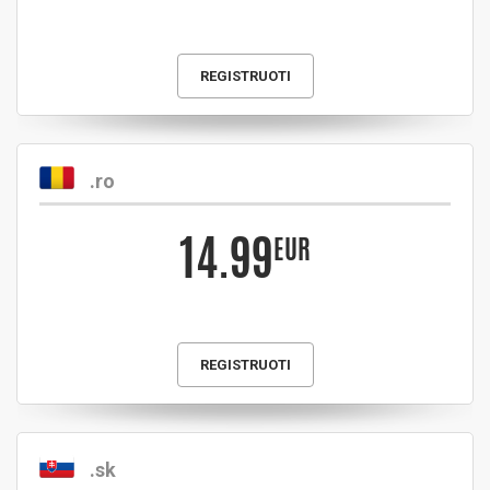
REGISTRUOTI
.ro
14.99
EUR
REGISTRUOTI
.sk