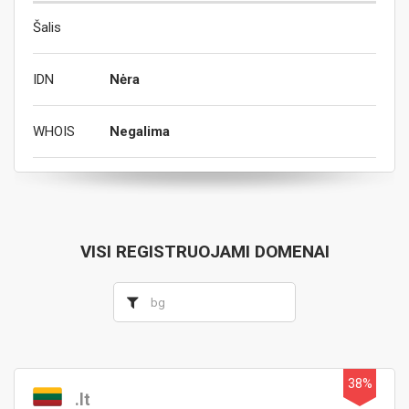
Šalis
IDN
Nėra
WHOIS
Negalima
VISI REGISTRUOJAMI DOMENAI
38%
.lt