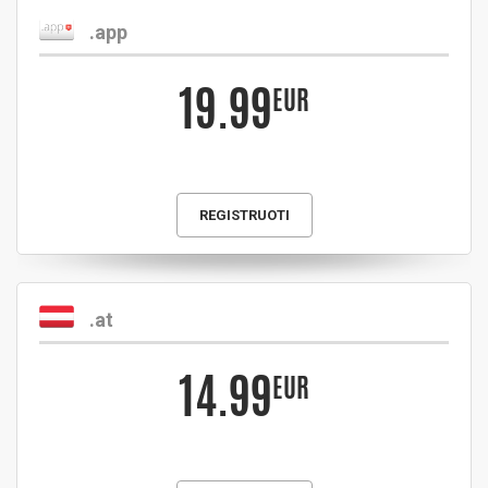
.app
19.99
EUR
REGISTRUOTI
.at
14.99
EUR