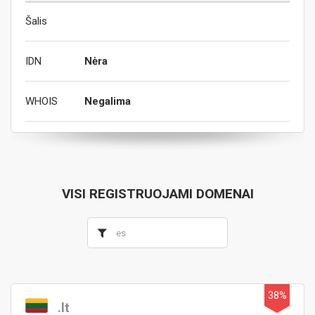
Šalis
IDN
Nėra
WHOIS
Negalima
VISI REGISTRUOJAMI DOMENAI
38%
.lt