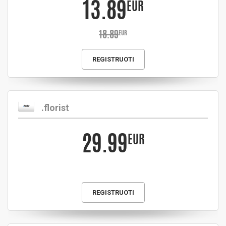
13.89
EUR
18.89
EUR
REGISTRUOTI
.florist
29.99
EUR
REGISTRUOTI