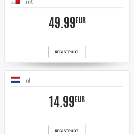
.mt
49.99
EUR
REGISTRUOTI
.nl
14.99
EUR
REGISTRUOTI