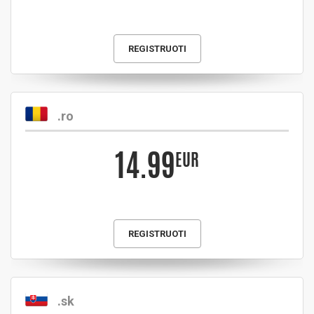
REGISTRUOTI
.ro
14.99
EUR
REGISTRUOTI
.sk