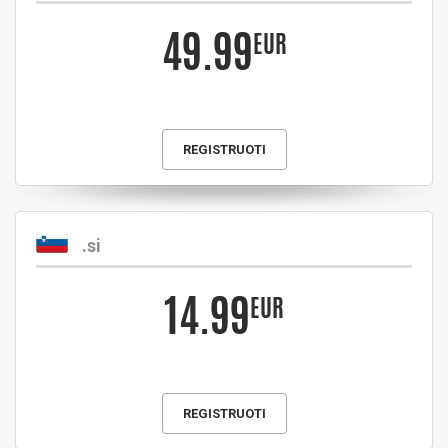
49.99
EUR
REGISTRUOTI
.si
14.99
EUR
REGISTRUOTI