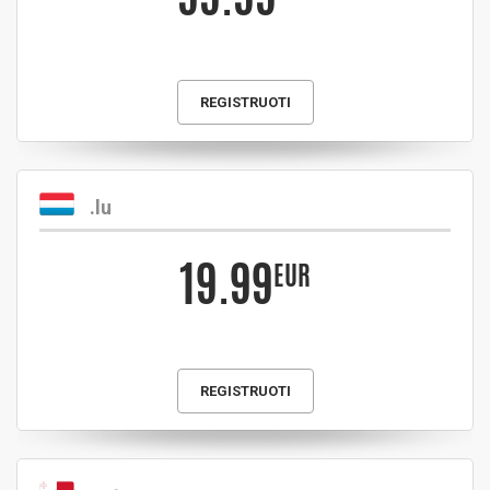
REGISTRUOTI
.lu
19.99
EUR
REGISTRUOTI