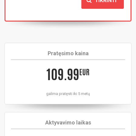
TIKRINTI
Pratęsimo kaina
109.99
EUR
galima pratęsti iki 5 metų
Aktyvavimo laikas