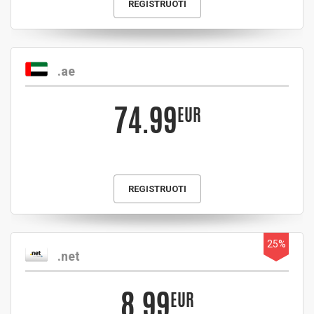
REGISTRUOTI
.ae
74.99
EUR
REGISTRUOTI
25%
.net
8.99
EUR