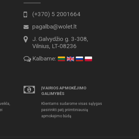
(+370) 5 2001664
pagalba@wolet.lt
J. Galvydžio g. 3-308,
Vilnius, LT-08236
Kalbame:
ĮVAIRIOS APMOKĖJIMO
GALIMYBĖS
eikla,
Klientams sudarome visas sąlygas
ei
pasirinkti patį priimtiniausią
apmokėjimo būdą