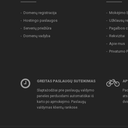
Domenų registracija
Mokėjimo 
Hostingo paslaugos
Užklausų re
Serverių priežiūra
Pagalbos c
Domenų vadyba
Rekvizitai
Apie mus
Privatumo P
GREITAS PASLAUGŲ SUTEIKIMAS
AP
Slaptažodžiai prie paslaugų valdymo
Pad
panelės perduodami automatiškai iš
ats
karto po apmokėjimo. Paslaugų
dvi
valdymas klientų rankose.