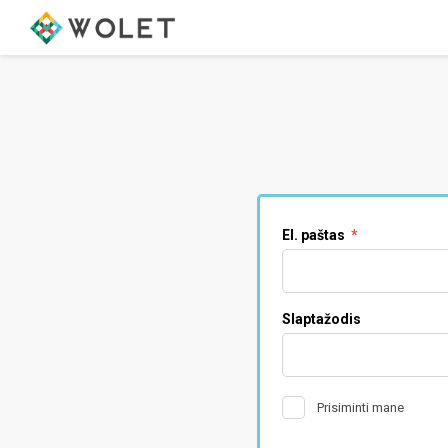
El. paštas
*
Slaptažodis
Prisiminti mane