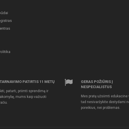
būdai
gistras
entras
olitika
TARNAVIMO PATIRTIS 11 METŲ
GERAS POŽIŪRIS Į
NESPECIALISTUS
ėti, patarti, priimti sprendimą ir
Mes pratę užsiimti edukacine v
akomybę, mums kaip važiuoti
tad nesivaržykite dėstydami n
račiu.
poreikius, nei problemas.