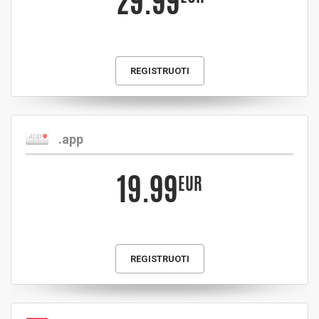
29.99
REGISTRUOTI
.app
19.99
EUR
REGISTRUOTI