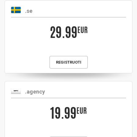
.se
29.99
EUR
REGISTRUOTI
.agency
19.99
EUR