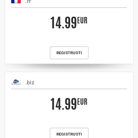
.fr
14.99
EUR
REGISTRUOTI
.biz
14.99
EUR
REGISTRUOTI