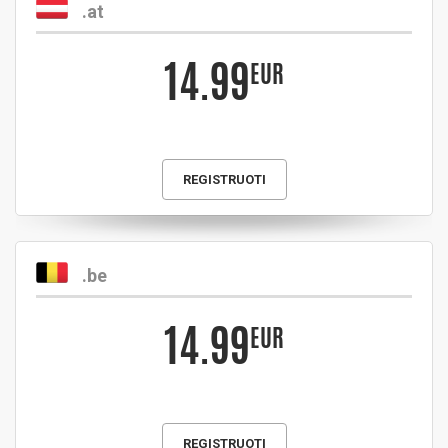
.at
14.99
EUR
REGISTRUOTI
.be
14.99
EUR
REGISTRUOTI