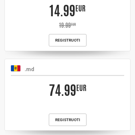
14.99
EUR
19.99
EUR
REGISTRUOTI
.md
74.99
EUR
REGISTRUOTI