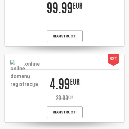
99.99
EUR
REGISTRUOTI
83%
.online
4.99
EUR
29.00
EUR
REGISTRUOTI