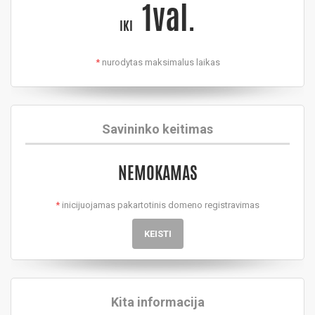
1val.
IKI
*
nurodytas maksimalus laikas
Savininko keitimas
NEMOKAMAS
*
inicijuojamas pakartotinis domeno registravimas
KEISTI
Kita informacija