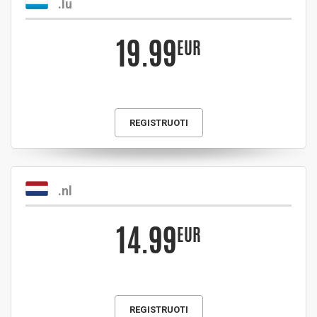
.lu
19.99
EUR
REGISTRUOTI
.nl
14.99
EUR
REGISTRUOTI