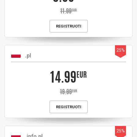
11.99
EUR
REGISTRUOTI
25%
.pl
14.99
EUR
19.99
EUR
REGISTRUOTI
25%
.info.pl