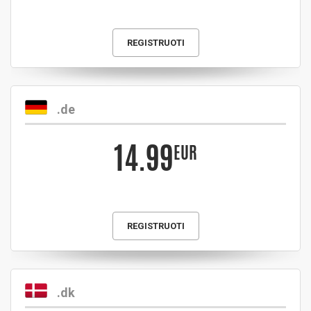
REGISTRUOTI
.de
14.99
EUR
REGISTRUOTI
.dk