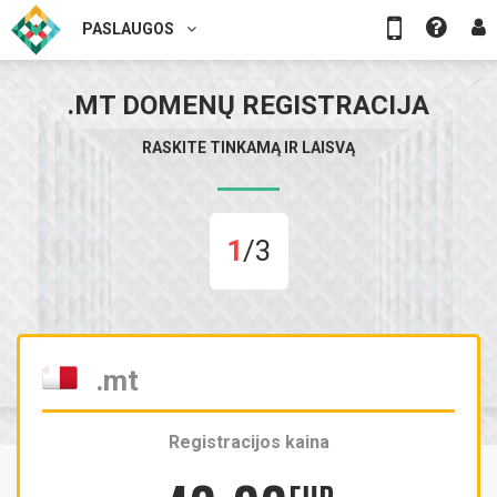
PASLAUGOS
.MT DOMENŲ REGISTRACIJA
RASKITE TINKAMĄ IR LAISVĄ
1
/3
.mt
Registracijos kaina