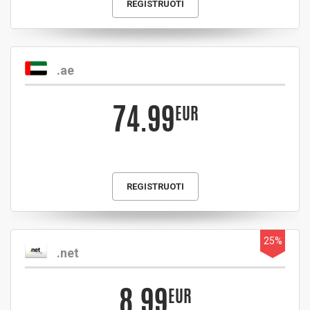
REGISTRUOTI
.ae
74.99
EUR
REGISTRUOTI
25%
.net
8.99
EUR