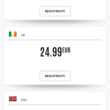
REGISTRUOTI
.ie
24.99
EUR
REGISTRUOTI
.no