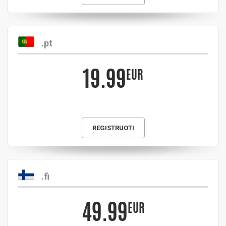
.pt
19.99
EUR
REGISTRUOTI
.fi
49.99
EUR