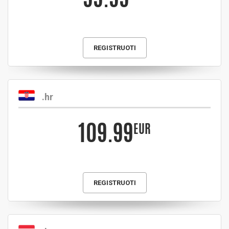
REGISTRUOTI
.hr
109.99
EUR
REGISTRUOTI