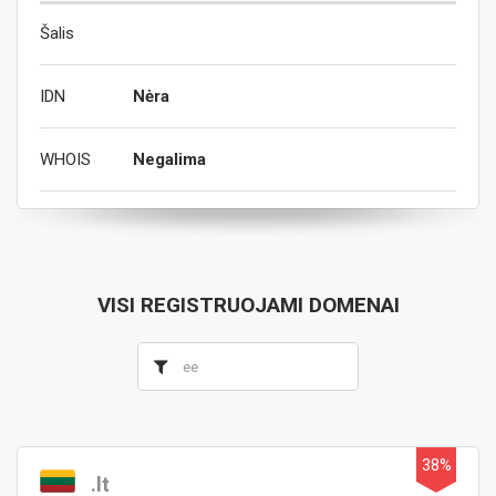
Šalis
IDN
Nėra
WHOIS
Negalima
VISI REGISTRUOJAMI DOMENAI
38%
.lt