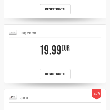
REGISTRUOTI
.agency
19.99
EUR
REGISTRUOTI
26%
.pro