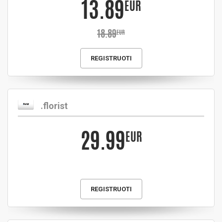
13.89
EUR
18.89
EUR
REGISTRUOTI
.florist
29.99
EUR
REGISTRUOTI