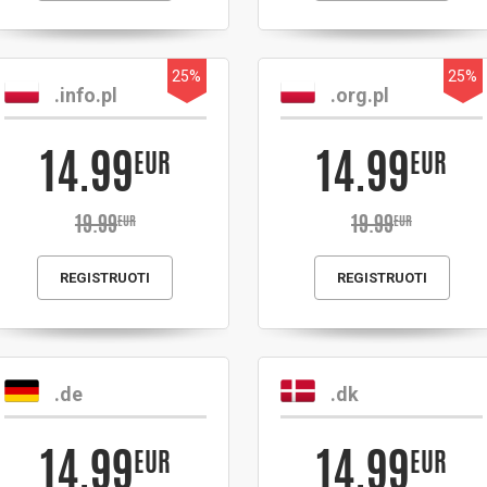
25%
25%
.info.pl
.org.pl
14.99
14.99
EUR
EUR
19.99
19.99
EUR
EUR
REGISTRUOTI
REGISTRUOTI
.de
.dk
14.99
14.99
EUR
EUR