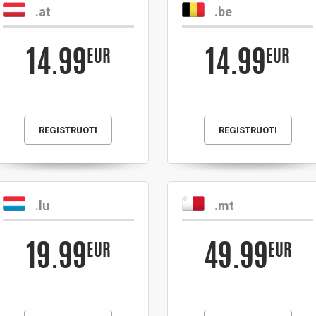
.at
.be
14.99
14.99
EUR
EUR
REGISTRUOTI
REGISTRUOTI
.lu
.mt
19.99
49.99
EUR
EUR