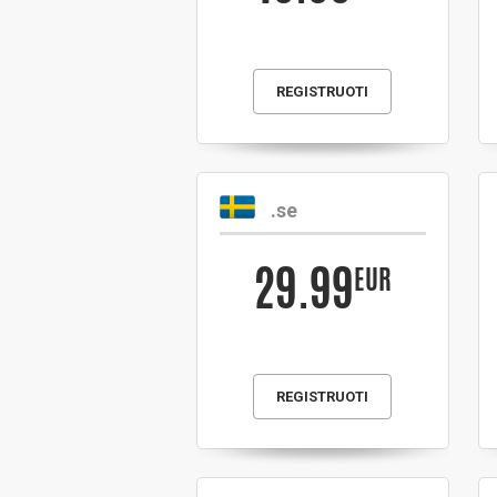
REGISTRUOTI
.se
29.99
EUR
REGISTRUOTI