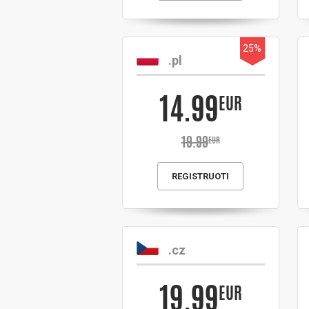
25%
.pl
14.99
EUR
19.99
EUR
REGISTRUOTI
.cz
19.99
EUR