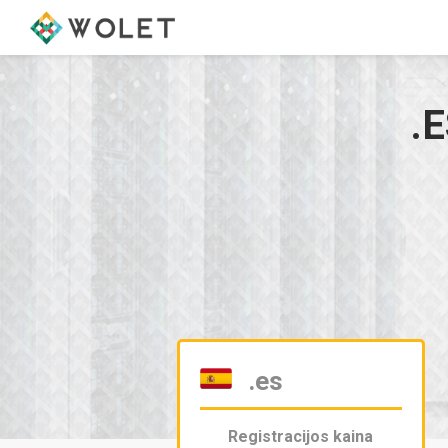
.
.es
Registracijos kaina