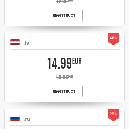
12.99
EUR
REGISTRUOTI
48%
.lv
14.99
EUR
28.96
EUR
REGISTRUOTI
25%
.ru