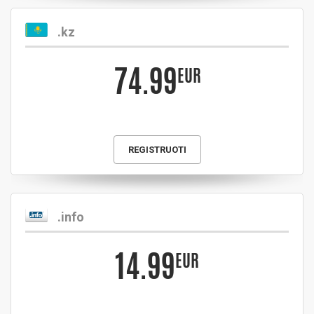
.kz
74.99
EUR
REGISTRUOTI
.info
14.99
EUR