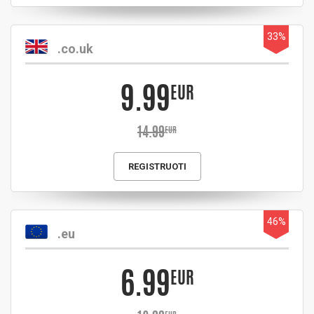
33%
.co.uk
9.99
EUR
14.99
EUR
REGISTRUOTI
46%
.eu
6.99
EUR