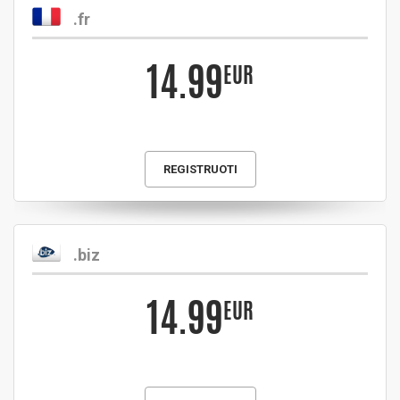
.fr
14.99
EUR
REGISTRUOTI
.biz
14.99
EUR