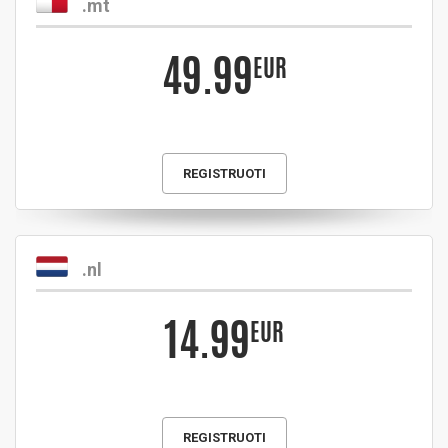
.mt
49.99
EUR
REGISTRUOTI
.nl
14.99
EUR
REGISTRUOTI