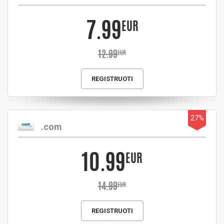
7.99
EUR
12.99
EUR
REGISTRUOTI
27%
.com
10.99
EUR
14.99
EUR
REGISTRUOTI