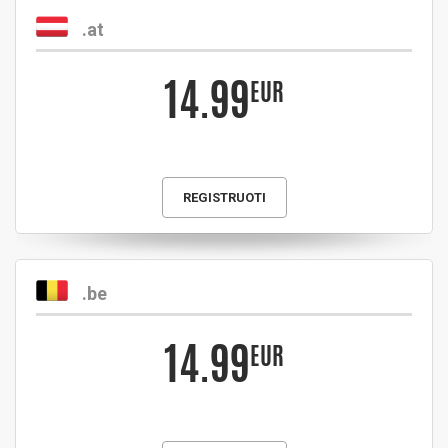
.at
14.99
EUR
REGISTRUOTI
.be
14.99
EUR