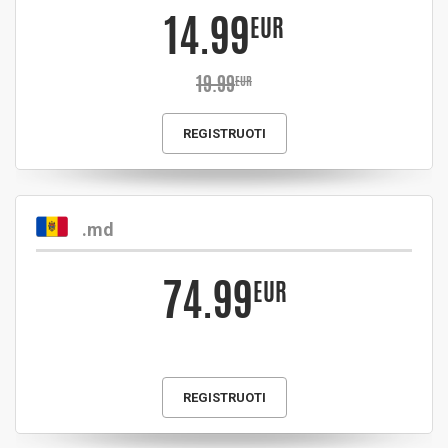
14.99
EUR
19.99
EUR
REGISTRUOTI
.md
74.99
EUR
REGISTRUOTI