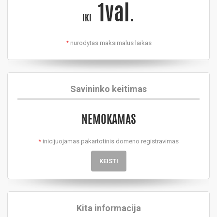
1val.
IKI
*
nurodytas maksimalus laikas
Savininko keitimas
NEMOKAMAS
*
inicijuojamas pakartotinis domeno registravimas
KEISTI
Kita informacija