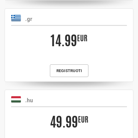
.gr
14.99
EUR
REGISTRUOTI
.hu
49.99
EUR