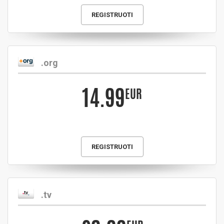
REGISTRUOTI
.org
14.99
EUR
REGISTRUOTI
.tv