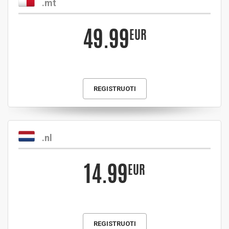
.mt
49.99
EUR
REGISTRUOTI
.nl
14.99
EUR
REGISTRUOTI