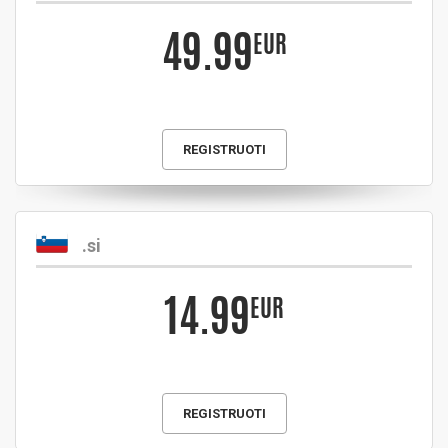
49.99
EUR
REGISTRUOTI
.si
14.99
EUR
REGISTRUOTI