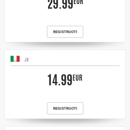
29.99
EUR
REGISTRUOTI
.it
14.99
EUR
REGISTRUOTI