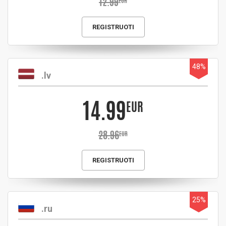
12.99
EUR
REGISTRUOTI
48%
.lv
14.99
EUR
28.96
EUR
REGISTRUOTI
25%
.ru