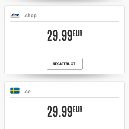
.shop
29.99
EUR
REGISTRUOTI
.se
29.99
EUR