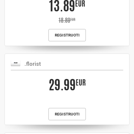
13.89
EUR
18.89
EUR
REGISTRUOTI
.florist
29.99
EUR
REGISTRUOTI