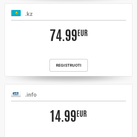
.kz
74.99
EUR
REGISTRUOTI
.info
14.99
EUR