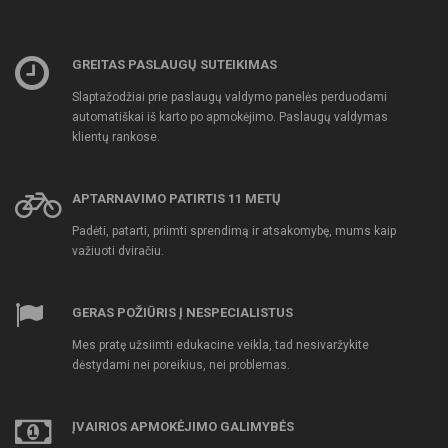
GREITAS PASLAUGŲ SUTEIKIMAS
Slaptažodžiai prie paslaugų valdymo panelės perduodami
automatiškai iš karto po apmokėjimo. Paslaugų valdymas
klientų rankose.
APTARNAVIMO PATIRTIS 11 METŲ
Padėti, patarti, priimti sprendimą ir atsakomybę, mums kaip
važiuoti dviračiu.
GERAS POŽIŪRIS Į NESPECIALISTUS
Mes pratę užsiimti edukacine veikla, tad nesivaržykite
dėstydami nei poreikius, nei problemas.
ĮVAIRIOS APMOKĖJIMO GALIMYBĖS