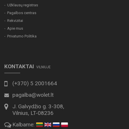
Užklausų registras
Pagalbos centras
Rekvizitai
Apie mus
Privatumo Politika
KONTAKTAI
VILNIUJE
(+370) 5 2001664
pagalba@wolet.lt
J. Galvydžio g. 3-308,
Vilnius, LT-08236
Kalbame: