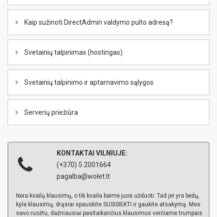
Kaip sužinoti DirectAdmin valdymo pulto adresą?
Svetainių talpinimas (hostingas)
Svetainių talpinimo ir aptarnavimo sąlygos
Serverių priežiūra
KONTAKTAI VILNIUJE:
(+370) 5 2001664
pagalba@wolet.lt
Nėra kvailų klausimų, o tik kvaila baimė juos užduoti. Tad jei yra bėdų,
kyla klausimų, drąsiai spauskite SUSISIEKTI ir gaukite atsakymą. Mes
savo ruožtu, dažniausiai pasitaikančius klausimus verčiame trumpais