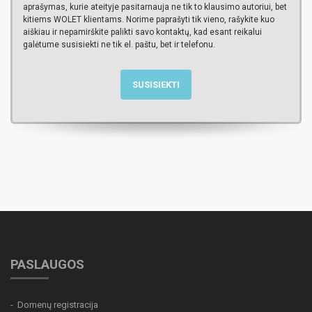
aprašymas, kurie ateityje pasitarnauja ne tik to klausimo autoriui, bet
kitiems WOLET klientams. Norime paprašyti tik vieno, rašykite kuo
aiškiau ir nepamirškite palikti savo kontaktų, kad esant reikalui
galėtume susisiekti ne tik el. paštu, bet ir telefonu.
SUSISIEKTI
PASLAUGOS
Domenų registracija