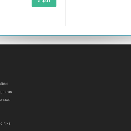
SIŲSTI
būdai
gistras
entras
olitika