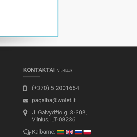
KONTAKTAI
VILNIUJE
(+370) 5 2001664
pagalba@wolet.lt
J. Galvydžio g. 3-308,
Vilnius, LT-08236
Kalbame: