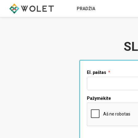
PRADŽIA
S
El. paštas
*
Pažymėkite