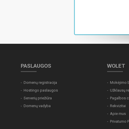
PASLAUGOS
WOLET
Domenų registracija
Mokėjimo 
Hostingo paslaugos
Užklausų re
Serverių priežiūra
Pagalbos c
Domenų vadyba
Rekvizitai
Apie mus
Privatumo P